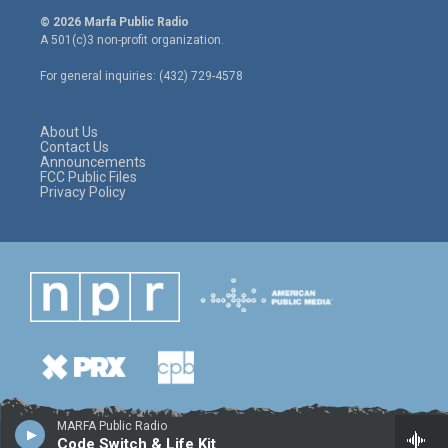
i
s
c
© 2026 Marfa Public Radio
t
t
e
A 501(c)3 non-profit organization.
t
a
b
e
g
o
For general inquiries: (432) 729-4578
r
r
o
a
k
m
About Us
Contact Us
Announcements
FCC Public Files
Privacy Policy
MARFA Public Radio
Code Switch & Life Kit