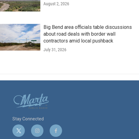
August 2, 2026
Big Bend area officials table discussions
about road deals with border wall
contractors amid local pushback
July 31, 2026
Stay Connected
t
i
f
w
n
a