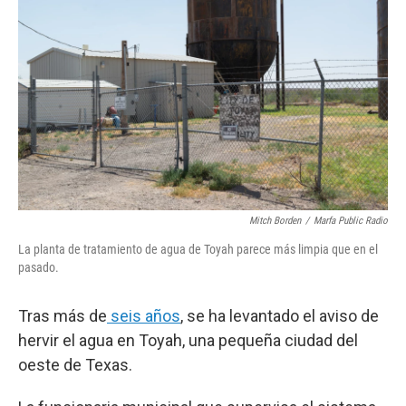
b
t
e
l
o
e
d
o
r
I
k
n
Mitch Borden
/
Marfa Public Radio
La planta de tratamiento de agua de Toyah parece más limpia que en el
pasado.
Tras más de
seis años
, se ha levantado el aviso de
hervir el agua en Toyah, una pequeña ciudad del
oeste de Texas.