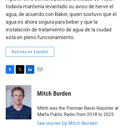
todavía mantenía levantado su aviso de hervir el
agua, de acuerdo con Baker, quien sostuvo que el
agua es ahora segura para beber y que la
instalación de tratamiento de agua de la ciudad
está en pleno funcionamiento.
Noticias en Español
F
T
L
E
a
w
i
m
c
i
n
a
e
t
k
i
Mitch Borden
b
t
e
l
o
e
d
o
r
I
Mitch was the Permian Basin Reporter at
k
n
Marfa Public Radio from 2018 to 2025.
See stories by Mitch Borden