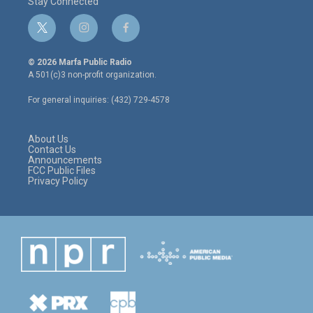
Stay Connected
t
i
f
w
n
a
i
s
c
© 2026 Marfa Public Radio
t
t
e
A 501(c)3 non-profit organization.
t
a
b
e
g
o
For general inquiries: (432) 729-4578
r
r
o
a
k
m
About Us
Contact Us
Announcements
FCC Public Files
Privacy Policy