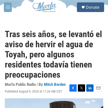
Skip to main content
S
Donate
e
M
a
e
r
n
c
u
h
Tras seis años, se levantó el
u
e
aviso de hervir el agua de
r
y
Toyah, pero algunos
residentes todavía tienen
preocupaciones
Marfa Public Radio | By
Mitch Borden
Published August 9, 2024 at 11:26 AM CDT
F
T
L
E
a
w
i
m
c
i
n
a
e
t
k
i