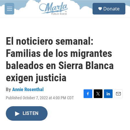
Skip to main content
S
Donate
e
M
a
e
r
n
c
u
h
El noticiero semanal:
u
e
Familias de los migrantes
r
y
baleados en Sierra Blanca
exigen justicia
By
Annie Rosenthal
Published October 7, 2022 at 4:00 PM CDT
F
T
L
E
a
w
i
m
c
i
n
a
LISTEN
e
t
k
i
b
t
e
l
o
e
d