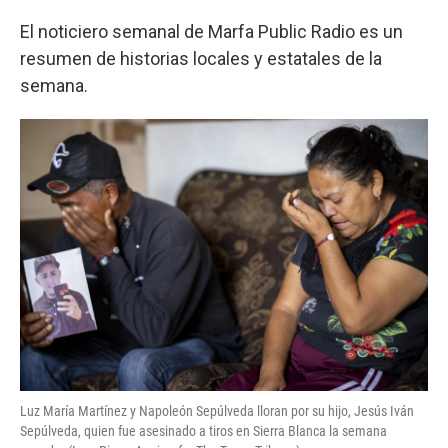
o
r
I
k
n
El noticiero semanal de Marfa Public Radio es un
resumen de historias locales y estatales de la
semana.
Luz María Martínez y Napoleón Sepúlveda lloran por su hijo, Jesús Iván
Sepúlveda, quien fue asesinado a tiros en Sierra Blanca la semana