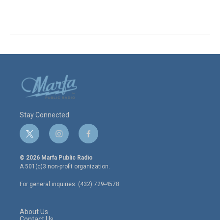
Stay Connected
t
i
f
w
n
a
i
s
c
© 2026 Marfa Public Radio
t
t
e
A 501(c)3 non-profit organization.
t
a
b
e
g
o
For general inquiries: (432) 729-4578
r
r
o
a
k
m
About Us
Contact Us