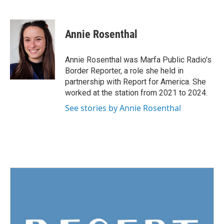
F
T
L
E
a
w
i
m
c
i
n
a
e
t
k
i
Annie Rosenthal
b
t
e
l
o
e
d
o
r
I
Annie Rosenthal was Marfa Public Radio's
k
n
Border Reporter, a role she held in
partnership with Report for America. She
worked at the station from 2021 to 2024.
See stories by Annie Rosenthal