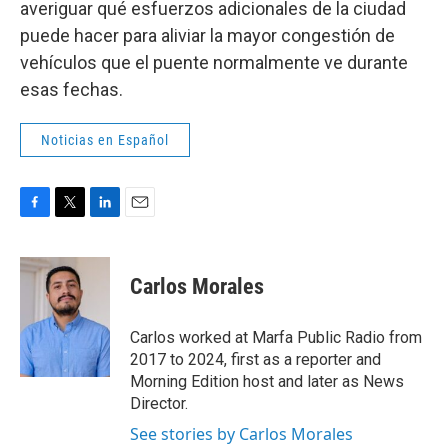
averiguar qué esfuerzos adicionales de la ciudad
puede hacer para aliviar la mayor congestión de
vehículos que el puente normalmente ve durante
esas fechas.
Noticias en Español
F
T
L
E
a
w
i
m
c
i
n
a
e
t
k
i
Carlos Morales
b
t
e
l
o
e
d
o
r
I
Carlos worked at Marfa Public Radio from
k
n
2017 to 2024, first as a reporter and
Morning Edition host and later as News
Director.
See stories by Carlos Morales