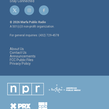
Stay Connected
t
i
f
w
n
a
i
s
c
© 2026 Marfa Public Radio
t
t
e
A 501(c)3 non-profit organization.
t
a
b
e
g
o
For general inquiries: (432) 729-4578
r
r
o
a
k
m
About Us
Contact Us
Announcements
FCC Public Files
Privacy Policy