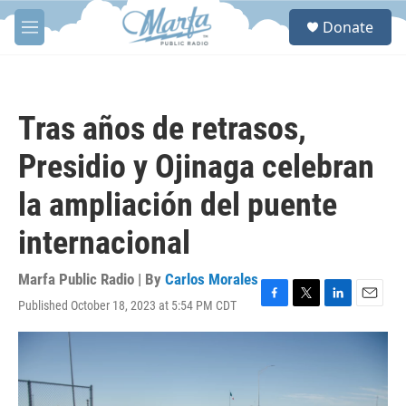
Skip to main content
S
Donate
e
M
a
e
r
n
c
u
h
Tras años de retrasos,
u
e
Presidio y Ojinaga celebran
r
y
la ampliación del puente
internacional
Marfa Public Radio | By
Carlos Morales
Published October 18, 2023 at 5:54 PM CDT
F
T
L
E
a
w
i
m
c
i
n
a
e
t
k
i
b
t
e
l
o
e
d