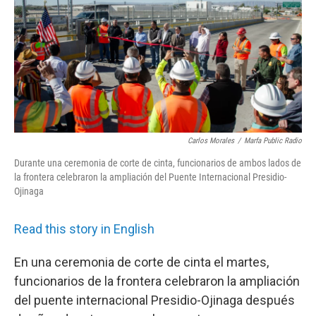
o
r
I
k
n
Carlos Morales
/
Marfa Public Radio
Durante una ceremonia de corte de cinta, funcionarios de ambos lados de
la frontera celebraron la ampliación del Puente Internacional Presidio-
Ojinaga
Read this story in English
En una ceremonia de corte de cinta el martes,
funcionarios de la frontera celebraron la ampliación
del puente internacional Presidio-Ojinaga después